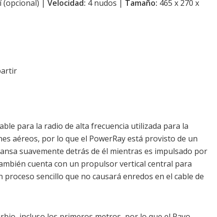
í (opcional) |
Velocidad:
4 nudos |
Tamaño:
465 x 270 x
artir
le para la radio de alta frecuencia utilizada para la
nes aéreos, por lo que el PowerRay está provisto de un
scansa suavemente detrás de él mientras es impulsado por
también cuenta con un propulsor vertical central para
 proceso sencillo que no causará enredos en el cable de
bio, incluso los primeros metros, por lo que el Rayo