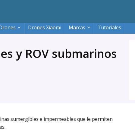
Drones
Drones Xiaomi
Marcas
Tutoriales
nes y ROV submarinos
inas sumergibles e impermeables que le permiten
es.