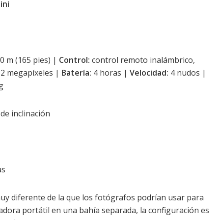
ini
0 m (165 pies) |
Control:
control remoto inalámbrico,
12 megapíxeles |
Batería:
4 horas |
Velocidad:
4 nudos |
g
de inclinación
as
y diferente de la que los fotógrafos podrían usar para
adora portátil en una bahía separada, la configuración es