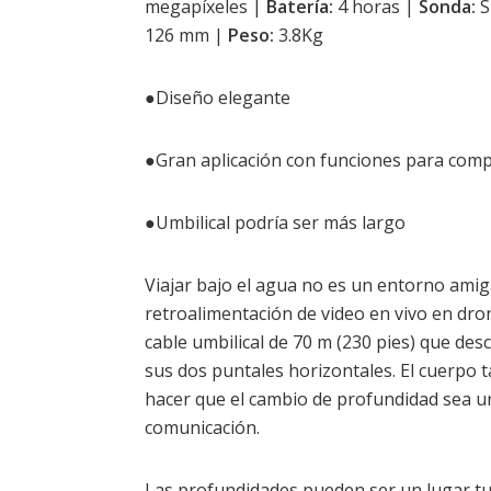
megapíxeles |
Batería:
4 horas |
Sonda:
S
126 mm |
Peso:
3.8Kg
●Diseño elegante
●Gran aplicación con funciones para comp
●Umbilical podría ser más largo
Viajar bajo el agua no es un entorno amigab
retroalimentación de video en vivo en dro
cable umbilical de 70 m (230 pies) que de
sus dos puntales horizontales. El cuerpo 
hacer que el cambio de profundidad sea un
comunicación.
Las profundidades pueden ser un lugar tur