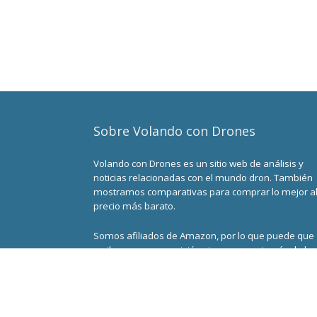
Sobre Volando con Drones
Volando con Drones es un sitio web de análisis y
noticias relacionadas con el mundo dron. También
mostramos comparativas para comprar lo mejor a
precio más barato.
Somos afiliados de Amazon, por lo que puede que
recibamos una comisión si compras a través de lo
links en nuestro sitio. Esto no afectará en lo absolut
tu precio final, y nos ayudará a mantener el sitio.