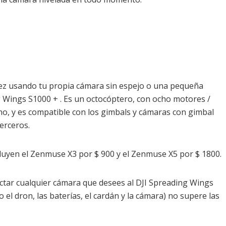
 vez usando tu propia cámara sin espejo o una pequeña
ng Wings S1000 + . Es un octocóptero, con ocho motores /
bono, y es compatible con los gimbals y cámaras con gimbal
erceros.
cluyen el Zenmuse X3 por $ 900 y el Zenmuse X5 por $ 1800.
tar cualquier cámara que desees al DJI Spreading Wings
o el dron, las baterías, el cardán y la cámara) no supere las